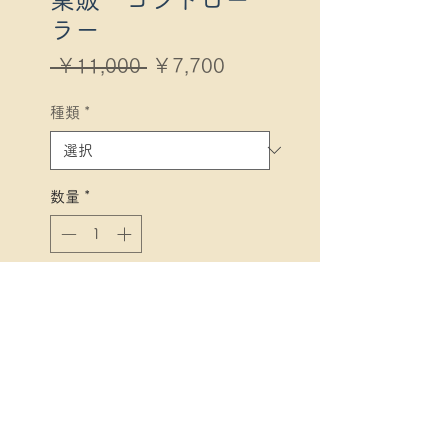
ラー
通
セ
 ￥11,000 
￥7,700
常
ー
価
ル
種類
*
格
価
格
数量
*
カートに追加する
今すぐ購入