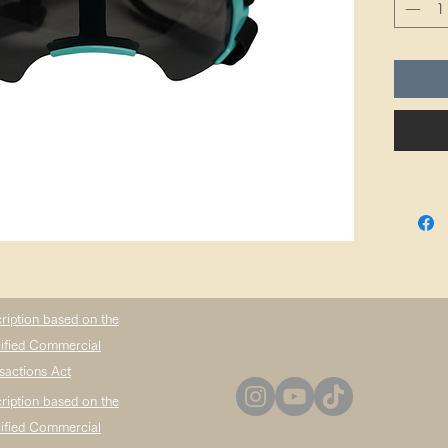
ription based on the
ified Commercial
sactions Act
ription based on the
ified Commercial