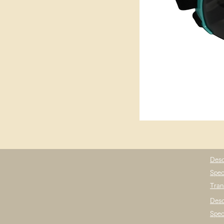
Desc
Spec
Tran
Desc
Spec