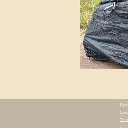
Desc
Spec
Tran