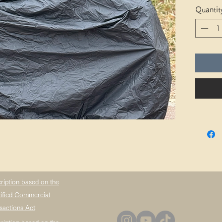
✓ 立て
Quantit
雨の日も
これ一
5.6.
Mサイ
※リア
大）を
イズが
ません
ription based on the
ified Commercial
sactions Act