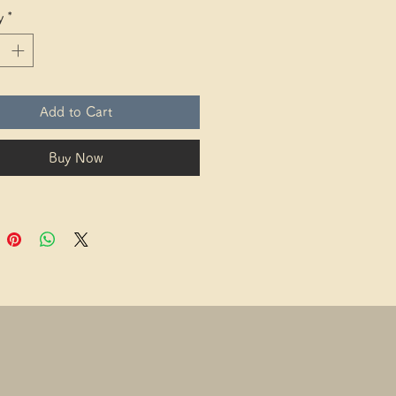
たハンドルもOK
y
*
、Doggieをキレイに守る。
枚で安心。
7枚目の写真はリアカーゴバスケット
Add to Cart
ズ（後カゴ小）装着例
カーゴバスケットLサイズ（後カゴ
Buy Now
装着されている場合、カバーはサ
適合しないため、ご利用いただけ
。