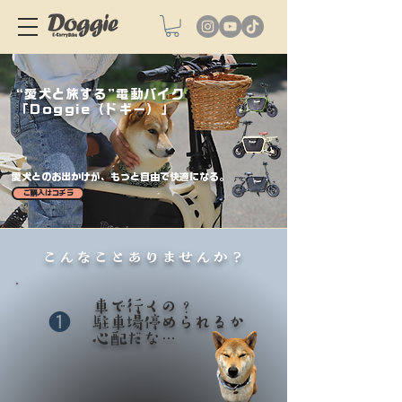
“愛犬と旅する”電動バイク
「Doggie（ドギー）」
愛犬とのお出かけが、もっと自由で快適になる。
ご購入はコチラ
こんなことありませんか？
車で行くの？
❶
駐車場停められるか
​心配だな…