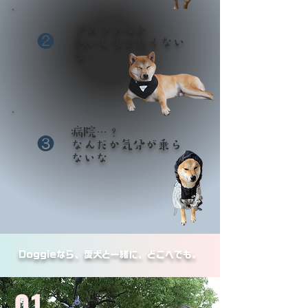
アスファルト
❷
熱いし歩きたくない
な…
病院…？
❸
なんだか気分が乗ら
ないな
Doggieなら、愛犬と一緒に、どこへでも。
01