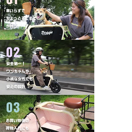
車いらずで
ちょっとそこまで
が叶う​
02
安全第一！
ワンちゃんや
小柄な女性にも
安心の設計
03
お買い物後の
荷物入れにも